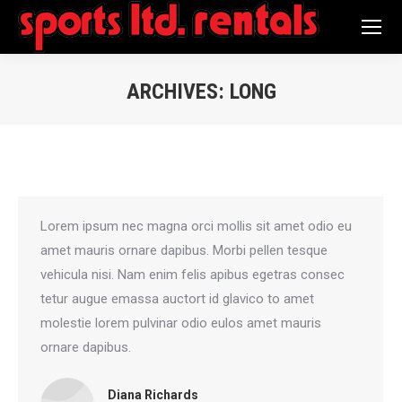
Search:
ARCHIVES:
LONG
You are here:
Lorem ipsum nec magna orci mollis sit amet odio eu
amet mauris ornare dapibus. Morbi pellen tesque
vehicula nisi. Nam enim felis apibus egetras consec
tetur augue emassa auctort id glavico to amet
molestie lorem pulvinar odio eulos amet mauris
ornare dapibus.
Diana Richards